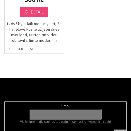
produktu
je
4,0
DETAIL
z
5
I když by si laik mohl myslet, že
hvězdiček.
flanelové košile už jsou dnes
minulostí, Burton tuto ideu
obnovil s tímto moderním
modelem.
XL
XXL
M
L
Z
á
Odebírat newsletter
p
a
t
E-mail
í
Vložením e-mailu souhlasíte s
podmínkami ochrany osobních údajů