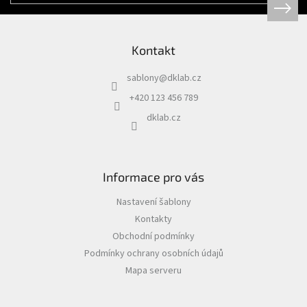
Kontakt
sablony
@
dklab.cz
+420 123 456 789
dklab.cz
Informace pro vás
Nastavení šablony
Kontakty
Obchodní podmínky
Podmínky ochrany osobních údajů
Mapa serveru