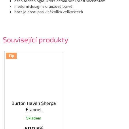
nano technologie, která chrání botu proti nečistotám
moderní design v oranžové barvě
bota je dostupná v několika velikostech
Související produkty
Tip
Burton Haven Sherpa
Flannel
Skladem
Průměrné
hodnocení
500 Kč