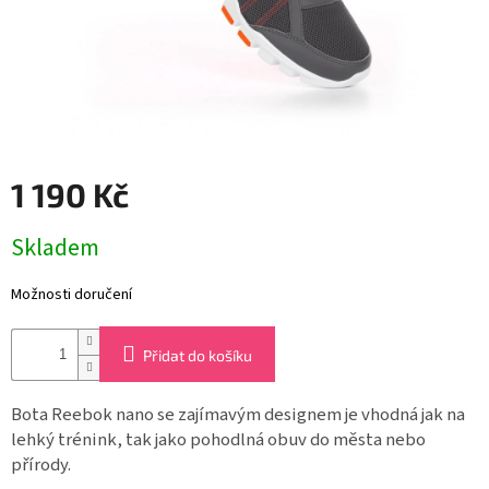
obýváku
Nastavení
šablony
Značky
Měna
1 190 Kč
(CZK)
Měrná
Skladem
Přihlášení
cena:
Možnosti doručení
Přidat do košíku
Bota Reebok nano se zajímavým designem je vhodná jak na
lehký trénink, tak jako pohodlná obuv do města nebo
přírody.