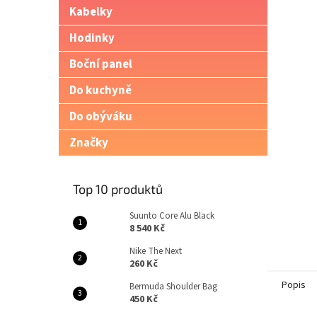
p
Kabelky
a
n
Hodinky
e
l
Boční panel
Do kuchyně
Do obýváku
Značky
Top 10 produktů
Suunto Core Alu Black
8 540 Kč
Nike The Next
260 Kč
Popis
Bermuda Shoulder Bag
450 Kč