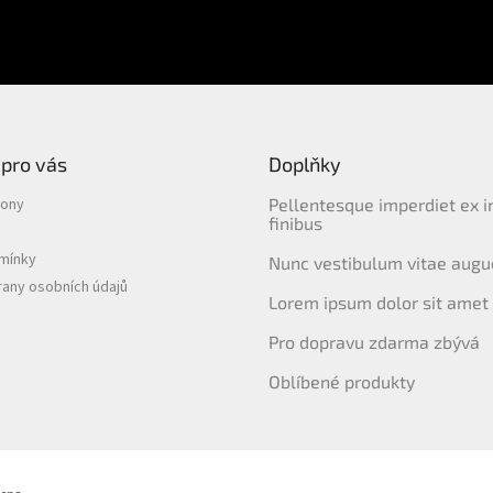
PŘIHLÁSIT
SE
 pro vás
Doplňky
lony
Pellentesque imperdiet ex i
finibus
mínky
Nunc vestibulum vitae augu
any osobních údajů
Lorem ipsum dolor sit amet
Pro dopravu zdarma zbývá
Oblíbené produkty