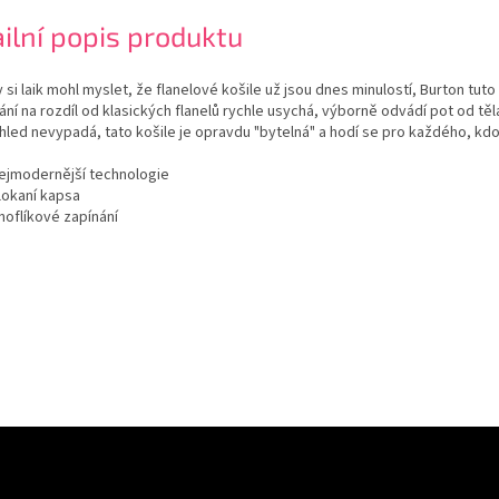
ilní popis produktu
y si laik mohl myslet, že flanelové košile už jsou dnes minulostí, Burton t
ní na rozdíl od klasických flanelů rychle usychá, výborně odvádí pot od těla
hled nevypadá, tato košile je opravdu "bytelná" a hodí se pro každého, kd
ejmodernější technologie
lokaní kapsa
noflíkové zapínání
dmínkami ochrany osobních údajů