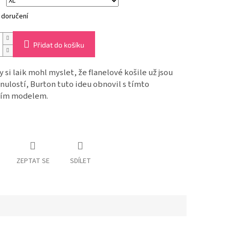
 doručení
Přidat do košíku
y si laik mohl myslet, že flanelové košile už jsou
nulostí, Burton tuto ideu obnovil s tímto
ím modelem.
ZEPTAT SE
SDÍLET