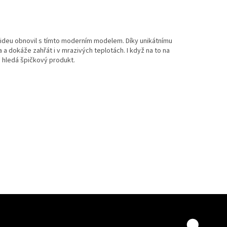
uto ideu obnovil s tímto moderním modelem. Díky unikátnímu
 a dokáže zahřát i v mrazivých teplotách. I když na to na
o hledá špičkový produkt.