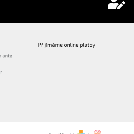
Přijímáme online platby
n ante
e