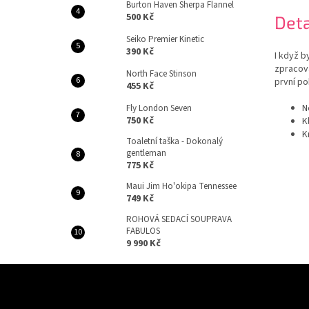
Burton Haven Sherpa Flannel
500 Kč
Deta
Seiko Premier Kinetic
390 Kč
I když b
zpracová
North Face Stinson
první po
455 Kč
N
Fly London Seven
750 Kč
K
K
Toaletní taška - Dokonalý
gentleman
775 Kč
Maui Jim Ho'okipa Tennessee
749 Kč
ROHOVÁ SEDACÍ SOUPRAVA
FABULOS
9 990 Kč
Z
á
Odebírat newsletter
p
Vložením e-mailu souhlasíte s
po