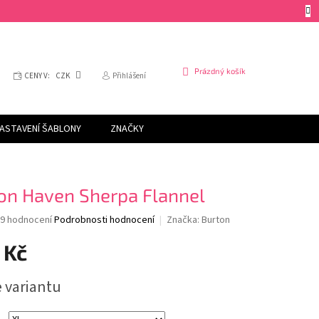
NÁKUPNÍ
Prázdný košík
CENY V:
CZK
Přihlášení
KOŠÍK
ASTAVENÍ ŠABLONY
ZNAČKY
on Haven Sherpa Flannel
Průměrné
9 hodnocení
Podrobnosti hodnocení
Značka:
Burton
hodnocení
produktu
 Kč
je
4,0
e variantu
z
5
hvězdiček.