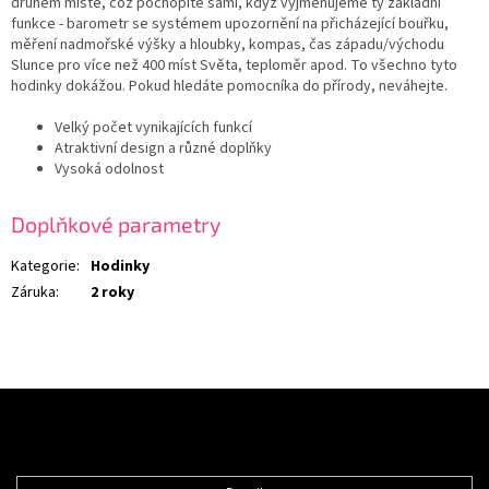
druhém místě, což pochopíte sami, když vyjmenujeme ty základní
funkce - barometr se systémem upozornění na přicházející bouřku,
měření nadmořské výšky a hloubky, kompas, čas západu/východu
Slunce pro více než 400 míst Světa, teploměr apod. To všechno tyto
hodinky dokážou. Pokud hledáte pomocníka do přírody, neváhejte.
Velký počet vynikajících funkcí
Atraktivní design a různé doplňky
Vysoká odolnost
Doplňkové parametry
Kategorie
:
Hodinky
Záruka
:
2 roky
Z
á
Odebírat newsletter
p
a