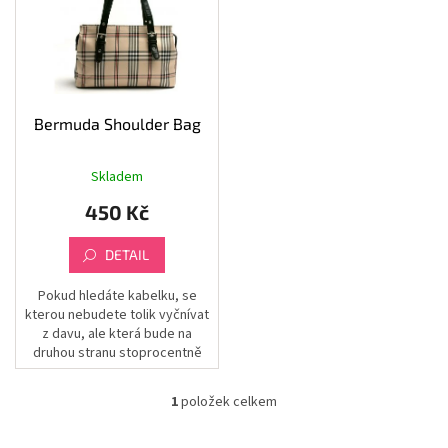
i
obýváku
r
s
o
Nastavení
p
d
šablony
r
u
o
k
Značky
d
t
Bermuda Shoulder Bag
u
ů
Měna
k
(CZK)
Skladem
Průměrné
t
hodnocení
450 Kč
ů
produktu
Přihlášení
je
5,0
DETAIL
z
5
Pokud hledáte kabelku, se
hvězdiček.
kterou nebudete tolik vyčnívat
z davu, ale která bude na
druhou stranu stoprocentně
funkční a působit moderně,
toto je model pro vás.
1
položek celkem
O
v
l