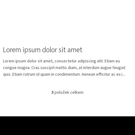
Lorem ipsum dolor sit amet
Lorem ipsum dolor sit amet, consectetur adipiscing elit. Etiam eu
congue magna. Cras suscipit mattis diam, at interdum augue feugiat
quis. Etiam rutrum id quam in condimentum. Aenean efficitur ac ex i...
3
položek celkem
O
v
l
á
d
Z
a
á
c
Odebírat newsletter
p