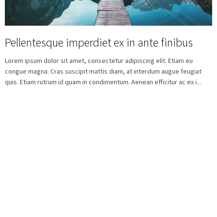
ů
obýváku
Nastavení
šablony
Pellentesque imperdiet ex in ante finibus
Značky
Lorem ipsum dolor sit amet, consectetur adipiscing elit. Etiam eu
congue magna. Cras suscipit mattis diam, at interdum augue feugiat
Měna
quis. Etiam rutrum id quam in condimentum. Aenean efficitur ac ex i...
(CZK)
Přihlášení